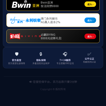
试名单
·
2025/04/14
2007so太阳集团官网2025年硕士研究生考试第
三批调剂考生复试工作细则
·
2025/04/11
2025年2007so太阳集团官网第二批调剂拟录取
名单
共174条 4/18
页
首页
上页
下页
尾页