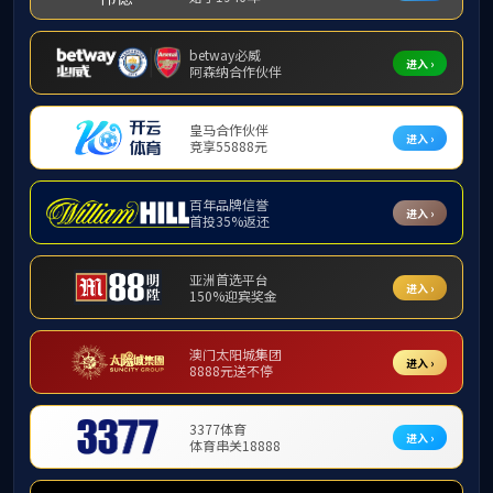
·
2025/07/15
2007so太阳集团官网2024级各专业排名前百分
之十五公示
·
2025/06/05
2007so太阳集团官网2025年院级“最牛寝室”名单
公示
·
2025/05/21
2007so太阳集团官网2025届优秀毕业研究生、
优秀毕业生和毕业生专业标兵评选 拟...
·
2025/05/16
太阳成集团tyc151cc2007so太阳集团官网2025
年度老员工创新创业训练计划评审结果公示
·
2025/04/15
2025年2007so太阳集团官网第三批调剂拟录取
名单
·
2025/04/15
2025年2007so太阳集团官网第三批调剂考生复